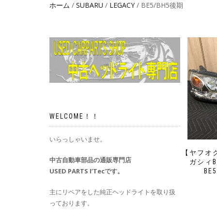
ホーム
/
SUBARU
/
LEGACY
/ BE5/BH5後期
WELCOME！！
いらっしゃいませ。
【ヤフオ
中古自動車部品の通販専門店
ガシィB
USED PARTS I’Tecです。
BE
主にリペアをした純正ヘッドライトを取り扱
っております。