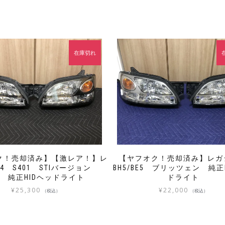
在庫切れ
ク！売却済み】【激レア！】レ
【ヤフオク！売却済み】レ
4 S401 STIバージョン
BH5/BE5 ブリッツェン 純正
5 純正HIDヘッドライト
ドライト
¥
25,300
¥
22,000
（税込）
（税込）