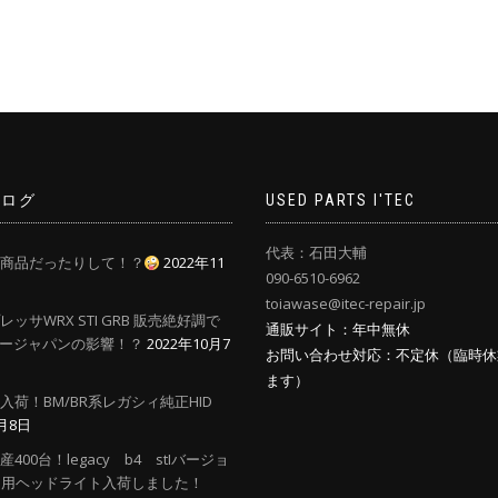
Cブログ
USED PARTS I'TEC
代表：石田大輔
商品だったりして！？
2022年11
090-6510-6962
toiawase@itec-repair.jp
ッサWRX STI GRB 販売絶好調で
通販サイト：年中無休
ージャパンの影響！？
2022年10月7
お問い合わせ対応：不定休（臨時休
ます）
入荷！BM/BR系レガシィ純正HID
9月8日
400台！legacy b4 stIバージョ
01用ヘッドライト入荷しました！