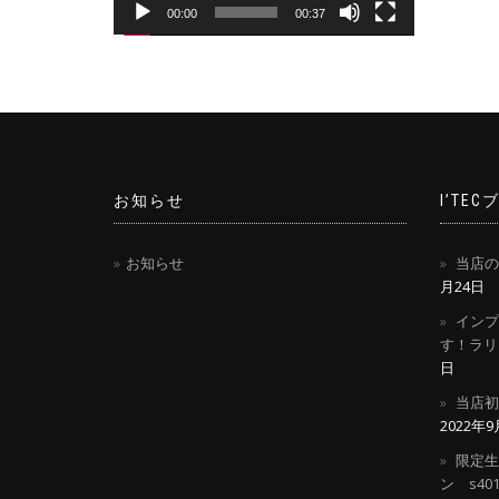
ヤ
00:00
00:37
ー
お知らせ
I’TE
お知らせ
当店の
月24日
インプレ
す！ラリ
日
当店初
2022年
限定生産
ン s4