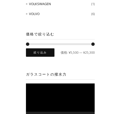
VOLKSWAGEN
(1)
VOLVO
(6)
価格で絞り込む
価格:
¥5,500
—
¥25,300
絞り込み
ガラスコートの撥水力
動
画
プ
レ
ー