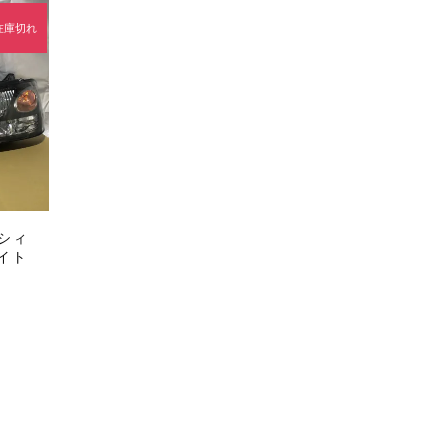
在庫切れ
セール
ガシィ
ライト