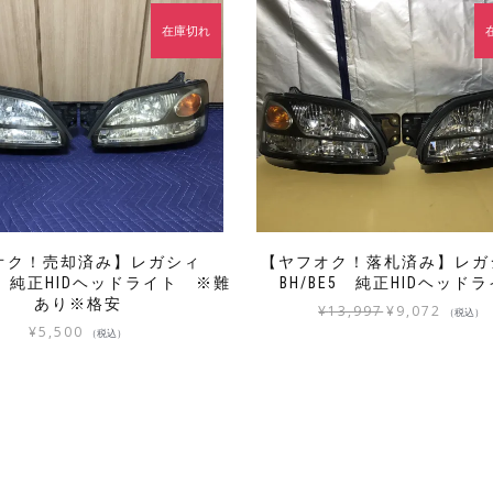
在庫切れ
オク！売却済み】レガシィ
【ヤフオク！落札済み】レ
E5 純正HIDヘッドライト ※難
BH/BE5 純正HIDヘッド
あり※格安
元
現
¥
13,997
¥
9,072
（税込）
¥
5,500
の
在
（税込）
価
の
格
価
は
格
¥13,997
は
で
¥9,072
し
で
た。
す。